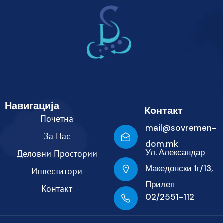
Навигација
Контакт
Почетна
mail@sovremen-
За Нас
dom.mk
Ул. Александар
Деловни Простории
Македонски 1г/13,
Инвеститори
Прилеп
Контакт
02/2551-112