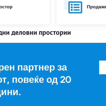
остор
Продаже
дни деловни простории
рен партнер за
т, повеќе од 20
дини.