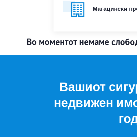
Магацински пр
Во моментот немаме слобо
Вашиот сигу
недвижен имо
го