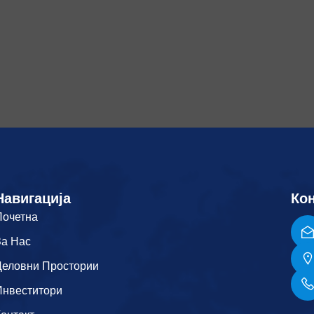
Навигација
Кон
Почетна
За Нас
Деловни Простории
Инвеститори