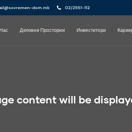
ail@sovremen-dom.mk
02/2551-112
 Нас
Деловни Простории
Инвеститори
Карие
ge content will be displa