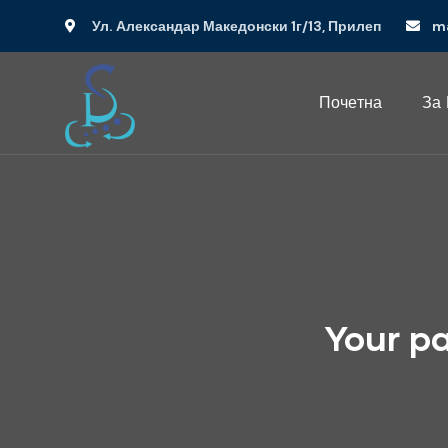
Ул. Александар Македонски 1г/13, Прилеп
m
Почетна
За
Your pa