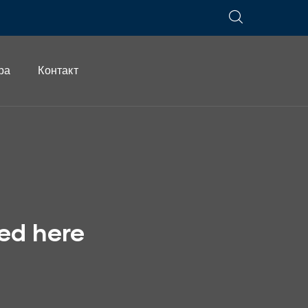
ра
Контакт
yed here