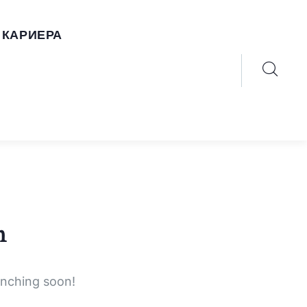
КАРИЕРА
n
unching soon!